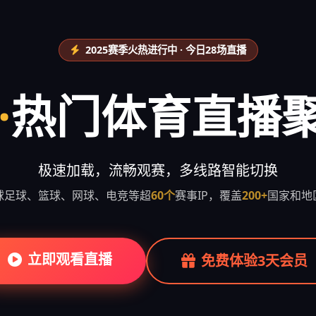
2025赛季火热进行中 · 今日28场直播
·
热门体育直播
极速加载，流畅观赛，多线路智能切换
球足球、篮球、网球、电竞等超
60个
赛事IP，覆盖
200+
国家和地
立即观看直播
免费体验3天会员