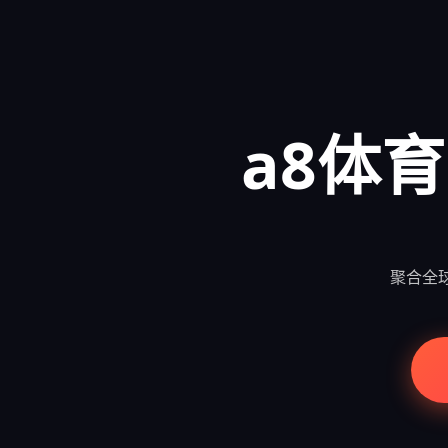
a8体育
聚合全