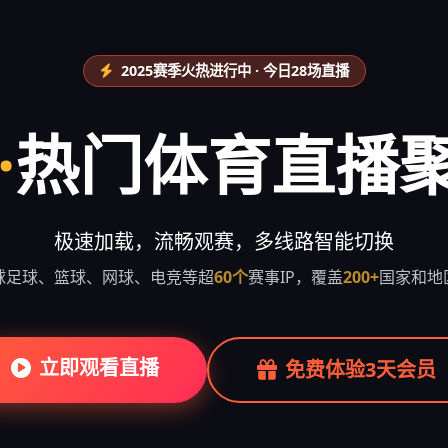
2025赛季火热进行中 · 今日28场直播
·
热门体育直播
极速加载，流畅观赛，多线路智能切换
球足球、篮球、网球、电竞等超
60个
赛事IP，覆盖
200+
国家和地
立即观看直播
免费体验3天会员