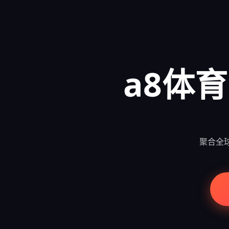
a8体育
聚合全